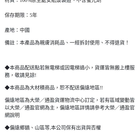
材質：100%原生處女紙漿製造、不含螢光劑
保存期限：5年
產地：中國
備註：本產品為親膚消耗品、一經拆封使用、不得退貨！
◆本商品配送點若無電梯或因電梯過小，貨運皆無搬上樓服
務，敬請見諒!
◆本商品為大材積商品，恕不配送偏遠地區!!
偏遠地區為大榮／通盈貨運物流中心訂定，若有區域變動皆
以大榮／通盈官網為主，偏遠地區詳情請參考大榮／通盈官
網說明
◆偏遠鄉鎮、山區等,本公司保有出貨與否權