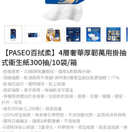
【PASEO百拭柔】4層奢華厚韌萬用掛抽
式衛生紙300抽/10袋/箱
-極致厚柔，3D瞬鎖氣囊壓紋，蓬厚&柔韌再升級!
-頂級強韌，乾濕兩用不易破! 與市售4層衛生紙比較更強韌↑77%
-掛抽式設計，隨時隨地，掛上就抽
-底部抽取，單手使用，每抽乾淨又衛生
-多種用途適合於各場景，包括掛於廚房、廁衛、玄關、餐廳、寢室、
戶外、等等
-每包300抽 (1,200張)，極高容量
-100%原生紙漿，無有害化學物質，不添加螢光劑，品質純淨有保障
-獨特交織編法，蓬厚&柔韌兼備，不易掉屑
-6項純淨安心保證：5重淨化、科學育林、原生紙漿、超高溫殺菌、無