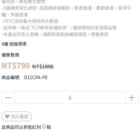
螢光劑、無有害化學物
-5重雜質淨化過程 : 高密度過濾雜質、垂直過濾、震動過濾、氣浮分
離、多盤過濾
-PEFC全球最大環保林木驗證
-全球唯一推出"FCP森林保護政策"，確保原物料來源與品質
-本產品可丟入馬桶，請斟酌搭配設備與環境，適量使用
4層 極致厚柔
優惠售價
NT$790
NT$1890
商品編號:
D11CPA-PE
加入最愛
0
此商品可以折抵紅利
點