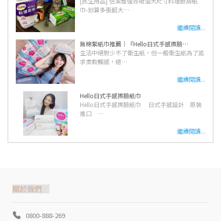
[民生用品] 倍潔雅強效吸油大尺寸料理廚房紙
巾-划算多張超大⋯
繼續閱讀...
無棉絮紙巾推薦｜『Hello日式手感擦臉⋯
生活中絕對少不了衛生紙，但一般衛生紙為了追
求柔軟觸感，總⋯
繼續閱讀...
Hello日式手感擦臉紙巾
Hello日式手感擦臉紙巾 日式手感設計 原裝
進口 ⋯
繼續閱讀...
關於我們
0800-888-269