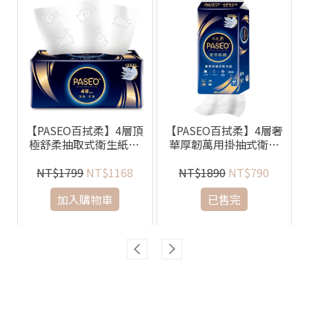
柔
【PASEO百拭柔】4層頂
【PASEO百拭柔】4層奢
E
極舒柔抽取式衛生紙90
華厚韌萬用掛抽式衛生
抽/10包/6袋/箱
紙300抽/10袋/箱
NT$1799
NT$1168
NT$1890
NT$790
加入購物車
已售完