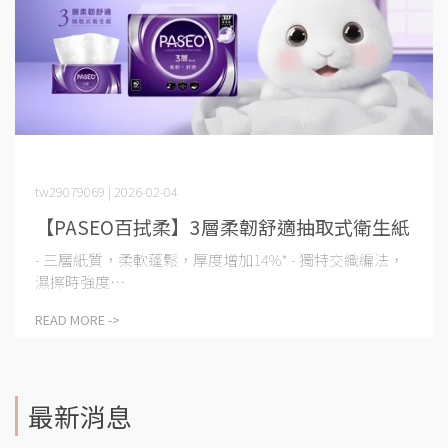
tw29079069 | 2026-02-04
【PASEO百拭柔】3層柔韌舒適抽取式衛生紙
- 三層紙質，柔軟蓬鬆，厚度增加14%* - 獨特交織編法，
濕擦時強度⋯
READ MORE ->
最新消息