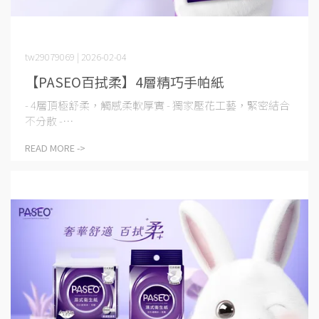
tw29079069 | 2026-02-04
【PASEO百拭柔】4層精巧手帕紙
- 4層頂極舒柔，觸感柔軟厚實 - 獨家壓花工藝，緊密結合
不分散 -⋯
READ MORE ->