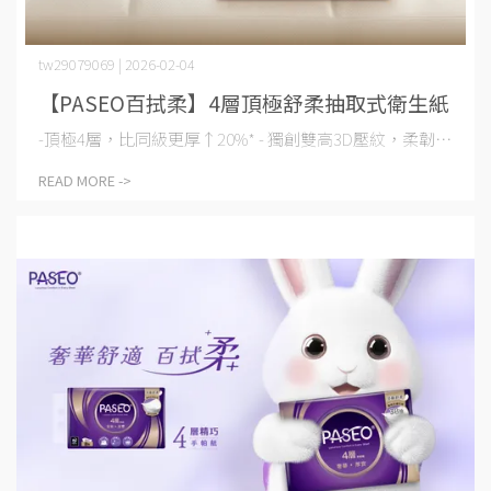
tw29079069 | 2026-02-04
【PASEO百拭柔】4層頂極舒柔抽取式衛生紙
-頂極4層，比同級更厚↑20%* - 獨創雙高3D壓紋，柔韌⋯
READ MORE ->